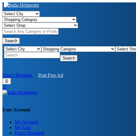
Search
Search
Direct Booking
Post Free Ad
☰
X
User Account
My Account
My Cart
Direct Booking